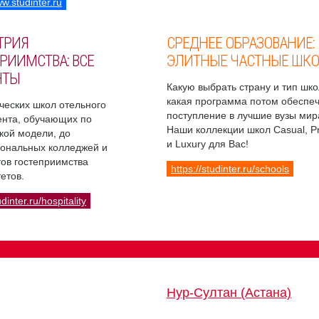
ww.studinter.ru
ТРИЯ
СРЕДНЕЕ ОБРАЗОВАНИЕ:
РИИМСТВА: ВСЕ
ЭЛИТНЫЕ ЧАСТНЫЕ ШК
НТЫ
Какую выбрать страну и тип шко
какая программа потом обеспе
ческих школ отельного
поступление в лучшие вузы мир
нта, обучающих по
Наши коллекции школ Casual, 
кой модели, до
и Luxury для Вас!
ональных колледжей и
ов гостеприимства
https://studinter.ru/schools
етов.
udinter.ru/hospitality
Нур-Султан (Астана)