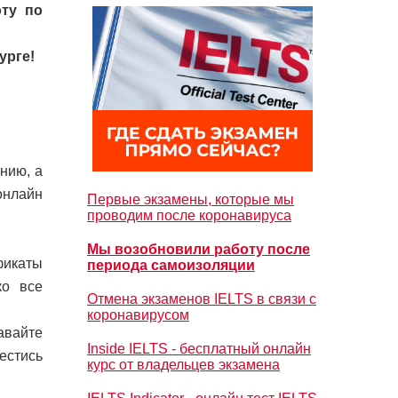
ту по
урге!
нию, а
онлайн
Первые экзамены, которые мы
проводим после коронавируса
Мы возобновили работу после
фикаты
периода самоизоляции
ко все
Отмена экзаменов IELTS в связи с
коронавирусом
авайте
Inside IELTS - бесплатный онлайн
естись
курс от владельцев экзамена