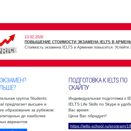
13.02.2026
ПОВЫШЕНИЕ СТОИМОСТИ ЭКЗАМЕНА IELTS В АРМЕНИ
Стоимость экзамена IELTS в Армении повысится. Успейте 
 ЭКЗАМЕН?
ПОДГОТОВКА К IELTS ПО
ЛЬШЕ?
СКАЙПУ
ельная группа Students
Индивидуальная подготовка к I
onal предлагает высшее и
IELTS Life Skills по Skype в удо
ее образование за рубежом:
Вас время.
 элитарных до наиболее
Цена Вас обрадует!
ных вариантов
https://ielts-school.ru/program/1