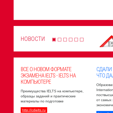
НОВОСТИ
ВСЕ О НОВОМ ФОРМАТЕ
СДАЛИ
ЭКЗАМЕНА IELTS - IELTS НА
ЧТО ДА
КОМПЬЮТЕРЕ
Образоват
Internati
Преимущества IELTS на компьютере,
поствысш
образцы заданий и практические
от самых
материалы по подготовке
экономич
http://cdielts.ru