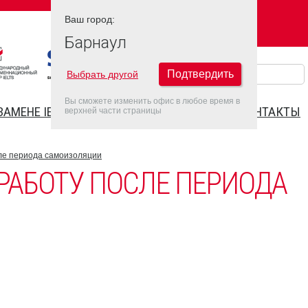
Ваш город:
Ваш город:
БАРНАУЛ
Барнаул
Подтвердить
Выбрать другой
Вы сможете изменить офис в любое время в
ЗАМЕНЕ IELTS
FAQ
ДАТЫ IELTS 2022
КОНТАКТЫ
верхней части страницы
ле периода самоизоляции
РАБОТУ ПОСЛЕ ПЕРИОДА