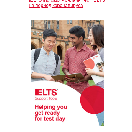
IELTS Indicator - онлайн тест IELTS
на период коронавируса