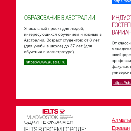
https://w
ОБРАЗОВАНИЕ В АВСТРАЛИИ
ИНДУС
ГОСТЕП
Уникальный проект для людей,
ВАРИА
интересующихся обучением и жизнью в
Австралии. Возраст студентов: от 8 лет
От класси
(для учебы в школе) до 37 лет (для
менеджме
обучения в магистратуре).
швейцарс
професси
https://www.austral.ru
факультет
университ
https://st
СДАЙТЕ ЭКЗАМЕН
Алматы
Ереван
IELTS В СВОЕМ ГОРОДЕ: