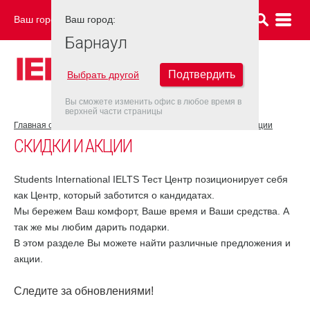
Ваш город:
Ваш город:
БАРНАУЛ
Барнаул
Подтвердить
Выбрать другой
Вы сможете изменить офис в любое время в
верхней части страницы
Главная страница
Об экзаменационном центре
Скидки и акции
СКИДКИ И АКЦИИ
Students International IELTS Тест Центр позиционирует себя
как Центр, который заботится о кандидатах.
Мы бережем Ваш комфорт, Ваше время и Ваши средства. А
так же мы любим дарить подарки.
В этом разделе Вы можете найти различные предложения и
акции.
Следите за обновлениями!