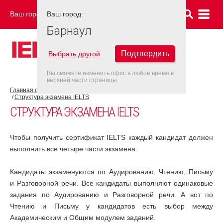
Ваш город:
Ваш город:
БАРНАУЛ
Барнаул
Подтвердить
Выбрать другой
Вы сможете изменить офис в любое время в
верхней части страницы
Главная страница
Об экзамене IELTS
Экзамен IELTS
Структура экзамена IELTS
СТРУКТУРА ЭКЗАМЕНА IELTS
Чтобы получить сертификат IELTS каждый кандидат должен
выполнить все четыре части экзамена.
Кандидаты экзаменуются по Аудированию, Чтению, Письму
и Разговорной речи. Все кандидаты выполняют одинаковые
задания по Аудированию и Разговорной речи. А вот по
Чтению и Письму у кандидатов есть выбор между
Академическим и Общим модулем заданий.