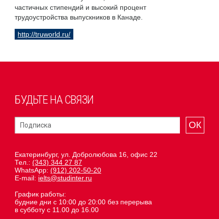
частичных стипендий и высокий процент
трудоустройства выпускников в Канаде.
http://truworld.ru/
БУДЬТЕ НА СВЯЗИ
ОК
Екатеринбург, ул. Добролюбова 16, офис 22
Тел.:
(343) 344 27 87
WhatsApp:
(912) 202-50-20
E-mail:
ielts@studinter.ru
График работы:
будние дни с 10:00 до 20:00 без перерыва
в субботу с 11.00 до 16.00