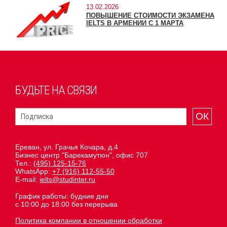
13.02.2026
ПОВЫШЕНИЕ СТОИМОСТИ ЭКЗАМЕНА
IELTS В АРМЕНИИ С 1 МАРТА
БУДЬТЕ НА СВЯЗИ
ОК
Ереван, ул. Грачья Кочара, д.4
Бизнес центр "Барекамутюн", офис 707
Тел.:
(495) 125-15-76
WhatsApp:
+7 (916) 112-55-50
E-mail:
ielts@studinter.ru
График работы: будние дни
с 10:00 до 18:00 без перерыва
Политика компании в отношении обработки