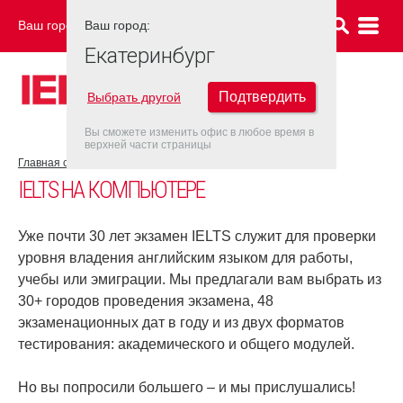
Ваш город:
Ваш город:
ЕКАТЕРИНБУРГ
Екатеринбург
Подтвердить
Выбрать другой
Вы сможете изменить офис в любое время в
верхней части страницы
Главная страница
Об экзамене IELTS
IELTS на компьютере
IELTS НА КОМПЬЮТЕРЕ
Уже почти 30 лет экзамен IELTS служит для проверки
уровня владения английским языком для работы,
учебы или эмиграции. Мы предлагали вам выбрать из
30+ городов проведения экзамена, 48
экзаменационных дат в году и из двух форматов
тестирования: академического и общего модулей.
Но вы попросили большего – и мы прислушались!