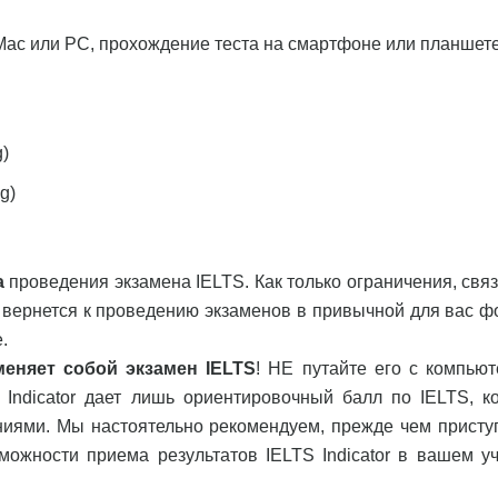
Mac или PC, прохождение теста на смартфоне или планшет
g)
g)
а
проведения экзамена IELTS. Как только ограничения, свя
р вернется к проведению экзаменов в привычной для вас ф
.
меняет собой экзамен
IELTS
! НЕ путайте его с компью
TS Indicator дает лишь ориентировочный балл по IELTS, к
иями. Мы настоятельно рекомендуем, прежде чем присту
можности приема результатов IELTS Indicator в вашем у