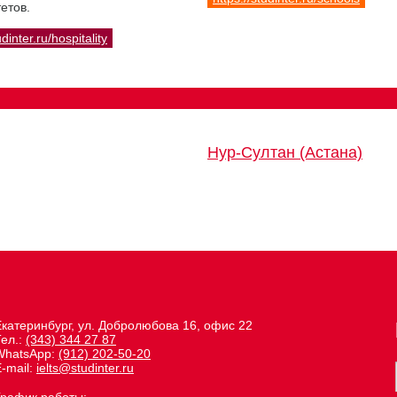
етов.
udinter.ru/hospitality
Нур-Султан (Астана)
Екатеринбург, ул. Добролюбова 16, офис 22
Тел.:
(343) 344 27 87
WhatsApp:
(912) 202-50-20
-mail:
ielts@studinter.ru