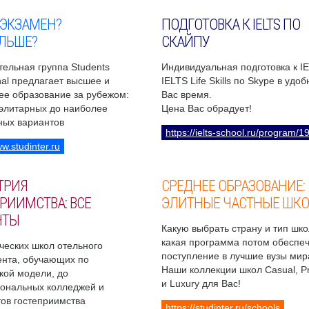
 ЭКЗАМЕН?
ПОДГОТОВКА К IELTS ПО
ЛЬШЕ?
СКАЙПУ
ельная группа Students
Индивидуальная подготовка к I
onal предлагает высшее и
IELTS Life Skills по Skype в удо
ее образование за рубежом:
Вас время.
 элитарных до наиболее
Цена Вас обрадует!
ных вариантов
https://ielts-school.ru/program/1
ww.studinter.ru
ТРИЯ
СРЕДНЕЕ ОБРАЗОВАНИЕ:
РИИМСТВА: ВСЕ
ЭЛИТНЫЕ ЧАСТНЫЕ ШК
НТЫ
Какую выбрать страну и тип шко
какая программа потом обеспе
ческих школ отельного
поступление в лучшие вузы мир
нта, обучающих по
Наши коллекции школ Casual, 
кой модели, до
и Luxury для Вас!
ональных колледжей и
ов гостеприимства
https://studinter.ru/schools