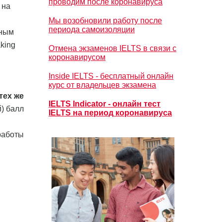
проводим после коронавируса
 на
Мы возобновили работу после
периода самоизоляции
нным
king
Отмена экзаменов IELTS в связи с
коронавирусом
Inside IELTS - бесплатный онлайн
курс от владельцев экзамена
тех же
IELTS Indicator - онлайн тест
й) балл
IELTS на период коронавируса
работы