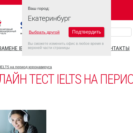
Ваш город:
Ваш город:
ЕКАТЕРИНБУРГ
Екатеринбург
Подтвердить
Выбрать другой
Вы сможете изменить офис в любое время в
ЗАМЕНЕ IELTS
FAQ
ДАТЫ IELTS 2022
КОНТАКТЫ
верхней части страницы
т IELTS на период коронавируса
ОНЛАЙН ТЕСТ IELTS НА ПЕРИ