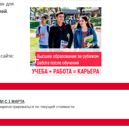
ан для
лей
.
айте:
И С 1 МАРТА
зарегистрироваться по текущей стоимости