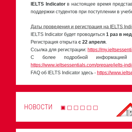
IELTS
Indicator
в настоящее время представ
поддержки студентов при поступлении в уче
Даты проведения и регистрация на
IELTS
Ind
IELTS Indicator будет проводиться
1 раз в не
Регистрация открыта
с 22 апреля
.
Ссылка для регистрации:
https://my.ieltsessent
С более подробной информацией 
https://www.ieltsessentials.com/prepare/ielts-indi
FAQ об IELTS Indicator здесь -
https://www.ielts
НОВОСТИ