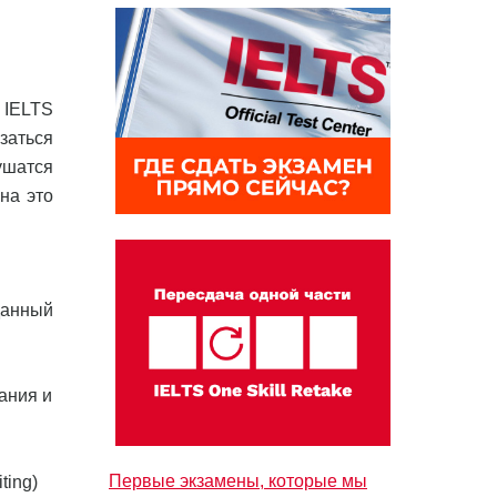
 IELTS
заться
ушатся
на это
данный
дания и
Первые экзамены, которые мы
ting)