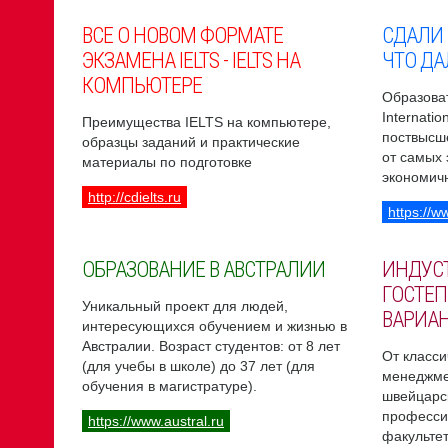
ВСЕ О НОВОМ ФОРМАТЕ
СДАЛИ
ЭКЗАМЕНА IELTS - IELTS НА
ЧТО ДА
КОМПЬЮТЕРЕ
Образоват
Internati
Преимущества IELTS на компьютере,
поствысш
образцы заданий и практические
от самых
материалы по подготовке
экономич
http://cdielts.ru
https://w
ОБРАЗОВАНИЕ В АВСТРАЛИИ
ИНДУС
ГОСТЕП
Уникальный проект для людей,
ВАРИА
интересующихся обучением и жизнью в
Австралии. Возраст студентов: от 8 лет
От класси
(для учебы в школе) до 37 лет (для
менеджме
обучения в магистратуре).
швейцарс
професси
https://www.austral.ru
факультет