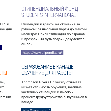
СТИПЕНДИАЛЬНЫЙ ФОНД
STUDENTS INTERNATIONAL
ELTS и
Стипендии и гранты на обучение за
бное для
рубежом: от школьной парты до мантии
магистра! Поиск стипендий по странам
и прозрачный путь подачи документов
он-лайн.
9
https://www.stipendiat.ru/
ОБРАЗОВАНИЕ В КАНАДЕ:
ОЛЫ
ОБУЧЕНИЕ ДЛЯ РАБОТЫ!
лы,
Thompson Rivers University отличает
чит
низкая стоимость обучения, наличие
а?
частичных стипендий и высокий
Premium
процент трудоустройства выпускников в
Канаде.
http://truworld.ru/