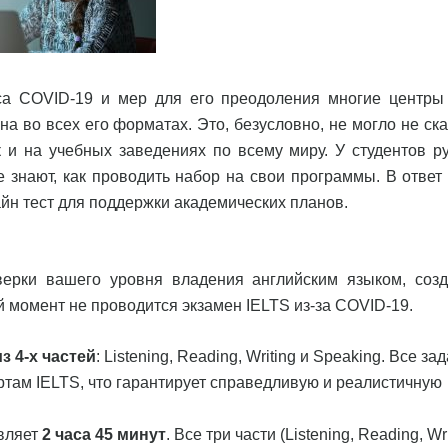
са COVID-19 и мер для его преодоления многие центры
 во всех его форматах. Это, безусловно, не могло не ска
ак и на учебных заведениях по всему миру. У студентов р
 знают, как проводить набор на свои программы. В ответ 
йн тест для поддержки академических планов.
оверки вашего уровня владения английским языком, соз
й момент не проводится экзамен IELTS из-за COVID-19.
из
4-
х
частей
: Listening, Reading, Writing и Speaking. Все за
там IELTS, что гарантирует справедливую и реалистичную
авляет
2 часа 45 минут
. Все три части (Listening, Reading, Wri