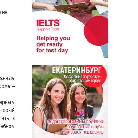
е не
занные
орме –
терным
оторый
пать к
чебном