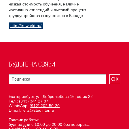
низкая стоимость обучения, наличие
частичных стипендий и высокий процент
трудоустройства выпускников в Канаде.
http://truworld.ru/
БУДЬТЕ НА СВЯЗИ
ОК
Екатеринбург, ул. Добролюбова 16, офис 22
Тел.:
(343) 344 27 87
WhatsApp:
(912) 202-50-20
E-mail:
ielts@studinter.ru
График работы:
будние дни с 10:00 до 20:00 без перерыва