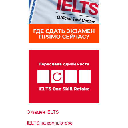
Экзамен IELTS
IELTS на компьютере