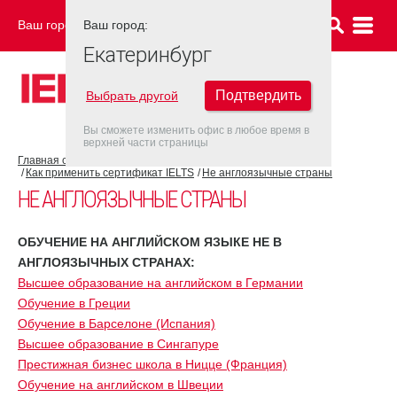
Ваш город:
Ваш город:
ЕКАТЕРИНБУРГ
Екатеринбург
Подтвердить
Выбрать другой
Вы сможете изменить офис в любое время в
верхней части страницы
Главная страница
Об экзамене IELTS
Как применить сертификат IELTS
Не англоязычные страны
НЕ АНГЛОЯЗЫЧНЫЕ СТРАНЫ
ОБУЧЕНИЕ НА АНГЛИЙСКОМ ЯЗЫКЕ НЕ В
АНГЛОЯЗЫЧНЫХ СТРАНАХ:
Высшее образование на английском в Германии
Обучение в Греции
Обучение в Барселоне (Испания)
Высшее образование в Сингапуре
Престижная бизнес школа в Ницце (Франция)
Обучение на английском в Швеции