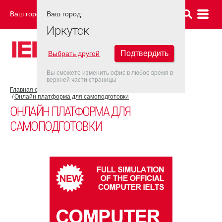
Ваш город:
Ваш город:
ИРКУТСК
Иркутск
Подтвердить
Выбрать другой
Вы сможете изменить офис в любое время в
верхней части страницы
Главная страница
Об экзамене IELTS
Подготовка к IELTS
Онлайн платформа для самоподготовки
ОНЛАЙН ПЛАТФОРМА ДЛЯ
САМОПОДГОТОВКИ