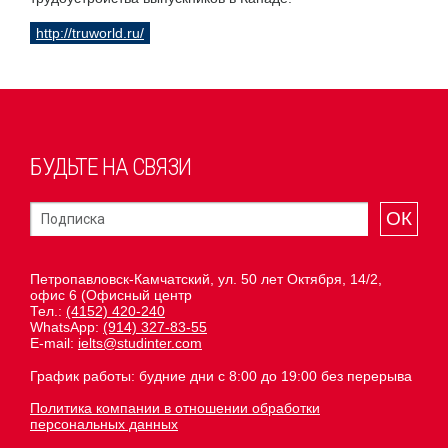
http://truworld.ru/
БУДЬТЕ НА СВЯЗИ
ОК
Петропавловск-Камчатский, ул. 50 лет Октября, 14/2,
офис 6 (Офисный центр
Тел.:
(4152) 420-240
WhatsApp:
(914) 327-83-55
E-mail:
ielts@studinter.com
График работы: будние дни с 8:00 до 19:00 без перерыва
Политика компании в отношении обработки
персональных данных