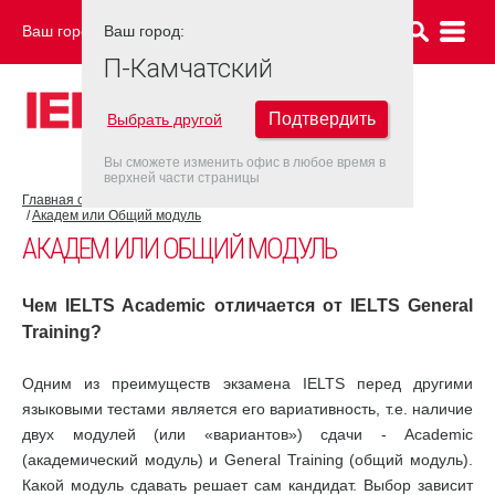
Ваш город:
Ваш город:
П-КАМЧАТСКИЙ
П-Камчатский
Подтвердить
Выбрать другой
Вы сможете изменить офис в любое время в
верхней части страницы
Главная страница
Об экзамене IELTS
Экзамен IELTS
Академ или Общий модуль
АКАДЕМ ИЛИ ОБЩИЙ МОДУЛЬ
Чем IELTS Academic отличается от IELTS General
Training?
Одним из преимуществ экзамена IELTS перед другими
языковыми тестами является его вариативность, т.е. наличие
двух модулей (или «вариантов») сдачи - Academic
(академический модуль) и General Training (общий модуль).
Какой модуль сдавать решает сам кандидат. Выбор зависит