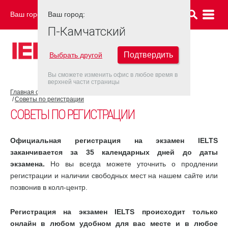
Ваш город:
Ваш город:
П-КАМЧАТСКИЙ
П-Камчатский
Подтвердить
Выбрать другой
Вы сможете изменить офис в любое время в
верхней части страницы
Главная страница
Об экзамене IELTS
Экзамен IELTS
Советы по регистрации
СОВЕТЫ ПО РЕГИСТРАЦИИ
Официальная регистрация на экзамен IELTS
заканчивается за 35 календарных дней до даты
экзамена.
Но вы всегда можете уточнить о продлении
регистрации и наличии свободных мест на нашем сайте или
позвонив в колл-центр.
Регистрация на экзамен IELTS происходит только
онлайн в любом удобном для вас месте и в любое