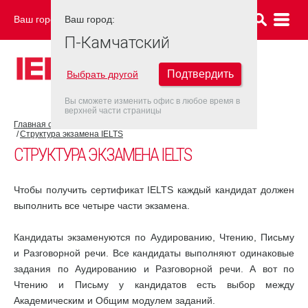
Ваш город:
Ваш город:
П-КАМЧАТСКИЙ
П-Камчатский
Подтвердить
Выбрать другой
Вы сможете изменить офис в любое время в
верхней части страницы
Главная страница
Об экзамене IELTS
Экзамен IELTS
Структура экзамена IELTS
СТРУКТУРА ЭКЗАМЕНА IELTS
Чтобы получить сертификат IELTS каждый кандидат должен
выполнить все четыре части экзамена.
Кандидаты экзаменуются по Аудированию, Чтению, Письму
и Разговорной речи. Все кандидаты выполняют одинаковые
задания по Аудированию и Разговорной речи. А вот по
Чтению и Письму у кандидатов есть выбор между
Академическим и Общим модулем заданий.