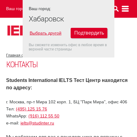
Ваш город:
Ваш город:
ХАБАРОВСК
Хабаровск
Подтвердить
Выбрать другой
Вы сможете изменить офис в любое время в
верхней части страницы
Главная страница
Контакты
КОНТАКТЫ
Students International IELTS Тест Центр находится
по адресу:
г. Москва, пр-т Мира 102 корп. 1, БЦ "Парк Мира", офис 406
Тел:
(495) 125 15 76
WhatsApp:
(916) 112 55 50
e-mail:
ielts@studinter.ru