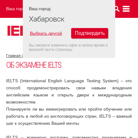
Ваш город:
Ваш город:
ХАБАРОВСК
Хабаровск
Подтвердить
Выбрать другой
Вы сможете изменить офис в любое время в
верхней части страницы
Главная страница
Об экзамене IELTS
ОБ ЭКЗАМЕНЕ IELTS
IELTS (International English Language Testing System) – это
способ продемонстрировать свои навыки владения
английским языком и открыть двери к международным
возможностям.
Планируете ли вы иммигрировать или пройти обучение или
работать в любой из англоговорящих стран, IELTS – важный
шаг к осуществлению Вашей мечты.
IELTS – всемирно доступен, повсеместно признаваем и