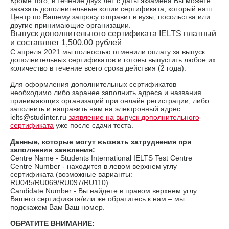
Кроме того, в течение двух лет с даты экзамена Вы можете
заказать дополнительные копии сертификата, который наш
Центр по Вашему запросу отправит в вузы, посольства или
другие принимающие организации.
Выпуск дополнительного сертификата IELTS платный
и составляет 1,500.00 рублей
.
С апреля 2021 мы полностью отменили оплату за выпуск
дополнительных сертификатов и готовы выпустить любое их
количество в течение всего срока действия (2 года).
Для оформления дополнительных сертификатов
необходимо либо заранее заполнить адреса и названия
принимающих организаций при онлайн регистрации, либо
заполнить и направить нам на электронный адрес
ielts@studinter.ru
заявление на выпуск дополнительного
сертификата
уже после сдачи теста.
Данные, которые могут вызвать затруднения при
заполнении заявления:
Сentre Name - Students International IELTS Test Centre
Centre Number - находится в левом верхнем углу
сертификата (возможные варианты:
RU045/RU069/RU097/RU110).
Candidate Number - Вы найдете в правом верхнем углу
Вашего сертификата/или же обратитесь к нам – мы
подскажем Вам Ваш номер.
ОБРАТИТЕ ВНИМАНИЕ: