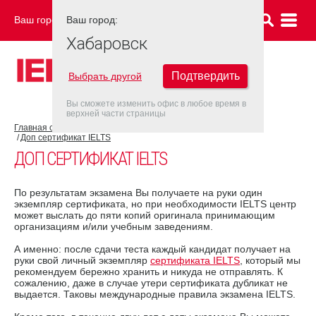
Ваш город:
Ваш город:
ХАБАРОВСК
Хабаровск
Подтвердить
Выбрать другой
Вы сможете изменить офис в любое время в
верхней части страницы
Главная страница
Об экзамене IELTS
Результат IELTS
Доп сертификат IELTS
ДОП СЕРТИФИКАТ IELTS
По результатам экзамена Вы получаете на руки один
экземпляр сертификата, но при необходимости IELTS центр
может выслать до пяти копий оригинала принимающим
организациям и/или учебным заведениям.
А именно: после сдачи теста каждый кандидат получает на
руки свой личный экземпляр
сертификата IELTS
, который мы
рекомендуем бережно хранить и никуда не отправлять. К
сожалению, даже в случае утери сертификата дубликат не
выдается. Таковы международные правила экзамена IELTS.