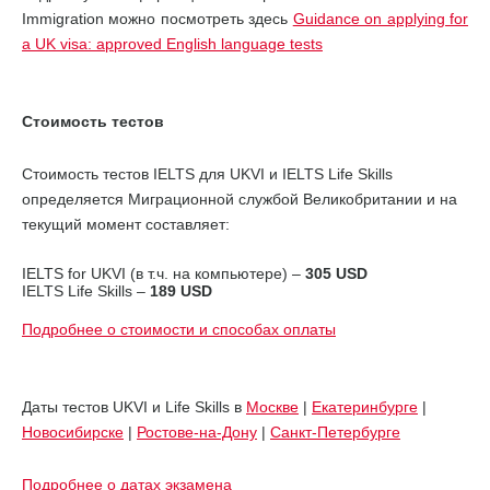
Immigration можно посмотреть здесь
Guidance on applying for
a UK visa: approved English language tests
Стоимость тестов
Стоимость тестов IELTS для UKVI и IELTS Life Skills
определяется Миграционной службой Великобритании и на
текущий момент составляет:
IELTS for UKVI (в т.ч. на компьютере) –
305 USD
IELTS Life Skills –
189 USD
Подробнее о стоимости и способах оплаты
Даты тестов UKVI и Life Skills в
Москве
|
Екатеринбурге
|
Новосибирске
|
Ростове-на-Дону
|
Санкт-Петербурге
Подробнее о датах экзамена