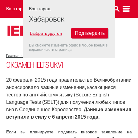
Ваш город:
Ваш город:
ХАБАРОВСК
Хабаровск
Подтвердить
Выбрать другой
Вы сможете изменить офис в любое время в
верхней части страницы
Главная страница
Об экзамене IELTS
Экзамен IELTS UKVI
ЭКЗАМЕН IELTS UKVI
20 февраля 2015 года правительство Великобритании
анонсировало важные изменения, касающиеся
тестов по английскому языку (Secure English
Language Tests (SELT)) для получения любых типов
виз в Соединенное Королевство.
Данные изменения
вступили в силу с 6 апреля 2015 года.
Если вы планируете подавать визовое заявление на