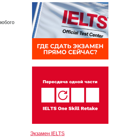
любого
Экзамен IELTS