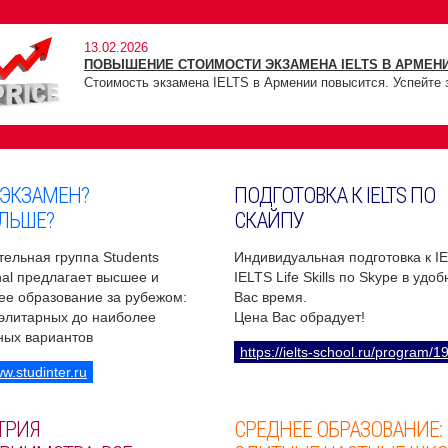
13.02.2026
ПОВЫШЕНИЕ СТОИМОСТИ ЭКЗАМЕНА IELTS В АРМЕНИ
Стоимость экзамена IELTS в Армении повысится. Успейте 
 ЭКЗАМЕН?
ПОДГОТОВКА К IELTS ПО
ЛЬШЕ?
СКАЙПУ
ельная группа Students
Индивидуальная подготовка к I
onal предлагает высшее и
IELTS Life Skills по Skype в удо
ее образование за рубежом:
Вас время.
 элитарных до наиболее
Цена Вас обрадует!
ных вариантов
https://ielts-school.ru/program/1
ww.studinter.ru
ТРИЯ
СРЕДНЕЕ ОБРАЗОВАНИЕ: