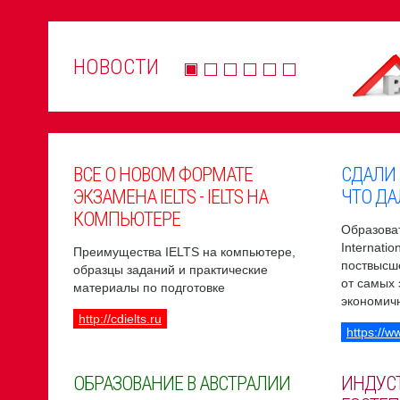
НОВОСТИ
ВСЕ О НОВОМ ФОРМАТЕ
СДАЛИ
ЭКЗАМЕНА IELTS - IELTS НА
ЧТО ДА
КОМПЬЮТЕРЕ
Образоват
Internati
Преимущества IELTS на компьютере,
поствысш
образцы заданий и практические
от самых
материалы по подготовке
экономич
http://cdielts.ru
https://w
ОБРАЗОВАНИЕ В АВСТРАЛИИ
ИНДУС