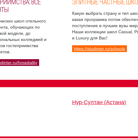
РИИМСТВА: ВСЕ
ЭЛИТНЫЕ ЧАСТНЫЕ ШК
НТЫ
Какую выбрать страну и тип шко
какая программа потом обеспе
ческих школ отельного
поступление в лучшие вузы мир
нта, обучающих по
Наши коллекции школ Casual, 
кой модели, до
и Luxury для Вас!
ональных колледжей и
ов гостеприимства
https://studinter.ru/schools
етов.
udinter.ru/hospitality
Нур-Султан (Астана)