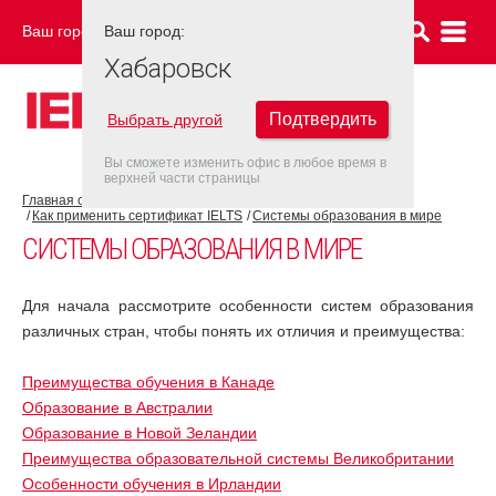
Ваш город:
Ваш город:
ХАБАРОВСК
Хабаровск
Подтвердить
Выбрать другой
Вы сможете изменить офис в любое время в
верхней части страницы
Главная страница
Об экзамене IELTS
Как применить сертификат IELTS
Системы образования в мире
СИСТЕМЫ ОБРАЗОВАНИЯ В МИРЕ
Для начала рассмотрите особенности систем образования
различных стран, чтобы понять их отличия и преимущества:
Преимущества обучения в Канаде
Образование в Австралии
Образование в Новой Зеландии
Преимущества образовательной системы Великобритании
Особенности обучения в Ирландии