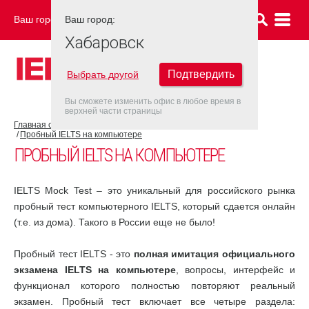
Ваш город:
Ваш город:
ХАБАРОВСК
Хабаровск
Подтвердить
Выбрать другой
Вы сможете изменить офис в любое время в
верхней части страницы
Главная страница
Об экзамене IELTS
Подготовка к IELTS
Пробный IELTS на компьютере
ПРОБНЫЙ IELTS НА КОМПЬЮТЕРЕ
IELTS Mock Test – это уникальный для российского рынка
пробный тест компьютерного IELTS, который сдается онлайн
(т.е. из дома). Такого в России еще не было!
Пробный тест IELTS - это
полная имитация официального
экзамена IELTS на компьютере
, вопросы, интерфейс и
функционал которого полностью повторяют реальный
экзамен. Пробный тест включает все четыре раздела: