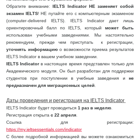
Обратите внимание:
IELTS
Indicator
НЕ заменяет собой
экзамен
IELTS
! НЕ путайте его с компьютерным экзаменом
(computer-delivered IELTS). IELTS Indicator дает лишь
ориентировочный балл по IELTS, который
может быть
использован учебными заведениями. Мы настоятельно
рекомендуем, прежде чем приступать к регистрации,
уточнять информацию
о возможности приема результатов
IELTS Indicator в вашем учебном заведении.
IELTS
Indicator
в настоящее время представлен только для
Академического модуля. Он был разработан для поддержки
студентов при поступлении в учебные заведения и
не
предназначен для миграционных целей
.
Даты проведения и регистрация на
IELTS
Indicator
IELTS Indicator будет проводиться
1 раз в неделю
.
Регистрация открыта
с 22 апреля
.
Ссылка для регистрации:
https://my.ieltsessentials.com/indicator
С более подробной информацией вы можете ознакомиться