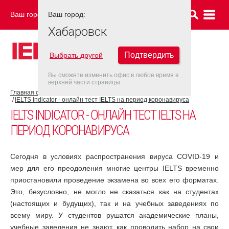
Ваш город:
Ваш город:
ХАБАРОВСК
Хабаровск
Подтвердить
Выбрать другой
Вы сможете изменить офис в любое время в
верхней части страницы
Главная страница
COVID-19
IELTS Indicator - онлайн тест IELTS на период коронавируса
IELTS INDICATOR - ОНЛАЙН ТЕСТ IELTS НА
ПЕРИОД КОРОНАВИРУСА
Сегодня в условиях распространения вируса COVID-19 и
мер для его преодоления многие центры IELTS временно
приостановили проведение экзамена во всех его форматах.
Это, безусловно, не могло не сказаться как на студентах
(настоящих и будущих), так и на учебных заведениях по
всему миру. У студентов рушатся академические планы,
учебные заведения не знают, как проводить набор на свои