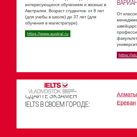
ВАРИА
интересующихся обучением и жизнью в
Австралии. Возраст студентов: от 8 лет
От класси
(для учебы в школе) до 37 лет (для
менеджме
обучения в магистратуре).
швейцарс
професси
https://www.austral.ru
факультет
университ
https://st
СДАЙТЕ ЭКЗАМЕН
Алматы
Ереван
IELTS В СВОЕМ ГОРОДЕ: