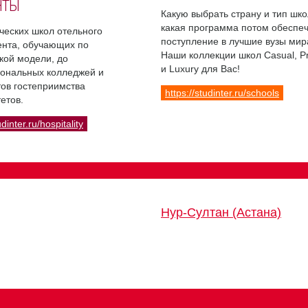
НТЫ
Какую выбрать страну и тип шко
какая программа потом обеспе
ческих школ отельного
поступление в лучшие вузы мир
нта, обучающих по
Наши коллекции школ Casual, 
кой модели, до
и Luxury для Вас!
ональных колледжей и
ов гостеприимства
https://studinter.ru/schools
етов.
udinter.ru/hospitality
Нур-Султан (Астана)