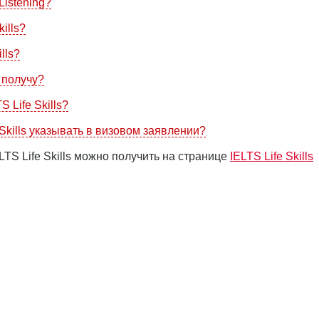
istening?
ills?
lls?
я получу?
 Life Skills?
Skills указывать в визовом заявлении?
S Life Skills можно получить на странице
IELTS Life Skills