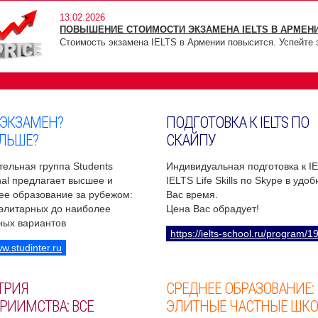
13.02.2026
ПОВЫШЕНИЕ СТОИМОСТИ ЭКЗАМЕНА IELTS В АРМЕНИ
Стоимость экзамена IELTS в Армении повысится. Успейте 
 ЭКЗАМЕН?
ПОДГОТОВКА К IELTS ПО
ЛЬШЕ?
СКАЙПУ
ельная группа Students
Индивидуальная подготовка к I
onal предлагает высшее и
IELTS Life Skills по Skype в удо
ее образование за рубежом:
Вас время.
 элитарных до наиболее
Цена Вас обрадует!
ных вариантов
https://ielts-school.ru/program/1
ww.studinter.ru
ТРИЯ
СРЕДНЕЕ ОБРАЗОВАНИЕ:
РИИМСТВА: ВСЕ
ЭЛИТНЫЕ ЧАСТНЫЕ ШК