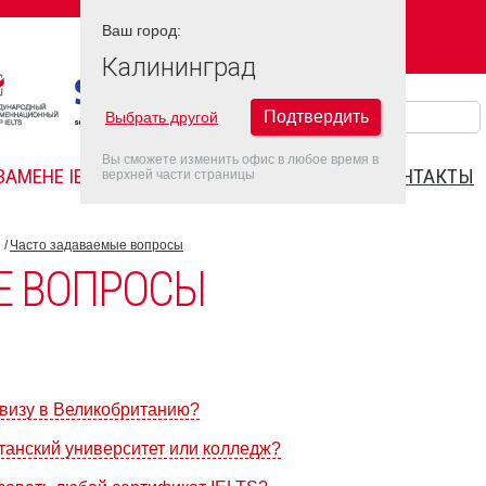
Ваш город:
Ваш город:
КАЛИНИНГРАД
Калининград
Подтвердить
Выбрать другой
Вы сможете изменить офис в любое время в
ЗАМЕНЕ IELTS
FAQ
ДАТЫ IELTS 2022
КОНТАКТЫ
верхней части страницы
Часто задаваемые вопросы
Е ВОПРОСЫ
 визу в Великобританию?
итанский университет или колледж?