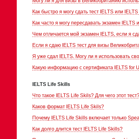
Могу ли я для визы в Великобританию испол
Как быстро я могу сдать тест IELTS или IELTS L
Как часто я могу пересдавать экзамен IELTS ил
Чем отличается мой экзамен IELTS, если я с
Если я сдаю IELTS тест для визы Великобрита
Я уже сдал IELTS. Могу ли я использовать с
Какую информацию с сертификата IELTS for 
IELTS Life Skills
Что такое IELTS Life Skils? Для чего этот тест
Каков формат IELTS Life Skils?
Почему IELTS Life Skills включает только Spea
Как долго длится тест IELTS Life Skills?