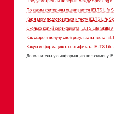
Предусмотрен ли перерыв между Speaking и L
По каким критериям оценивается IELTS Life Sk
Как я могу подготовиться к тесту IELTS Life Ski
Сколько копий сертификата IELTS Life Skills 
Как скоро я получу свой результаты теста IELTS
Какую информацию с сертификата IELTS Life 
Дополнительную информацию по экзамену IELT