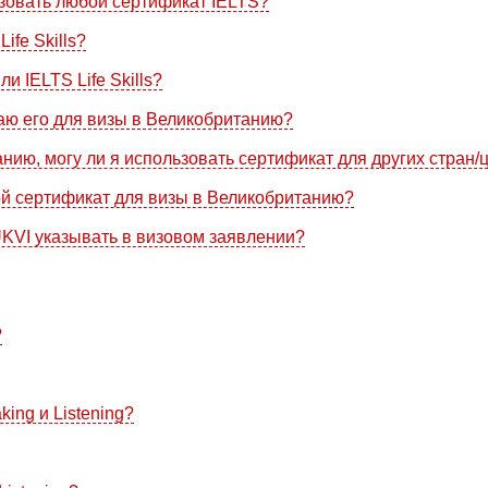
ьзовать любой сертификат IELTS?
ife Skills?
и IELTS Life Skills?
даю его для визы в Великобританию?
нию, могу ли я использовать сертификат для других стран/
вой сертификат для визы в Великобританию?
UKVI указывать в визовом заявлении?
?
king и Listening?