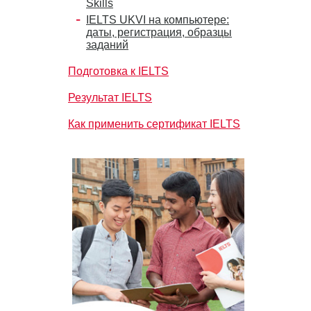
Skills
IELTS UKVI на компьютере:
даты, регистрация, образцы
заданий
Подготовка к IELTS
Результат IELTS
Как применить сертификат IELTS