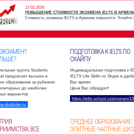
13.02.2026
ПОВЫШЕНИЕ СТОИМОСТИ ЭКЗАМЕНА IELTS В АРМЕНИ
Стоимость экзамена IELTS в Армении повысится. Успейте 
 ЭКЗАМЕН?
ПОДГОТОВКА К IELTS ПО
ЛЬШЕ?
СКАЙПУ
ельная группа Students
Индивидуальная подготовка к I
onal предлагает высшее и
IELTS Life Skills по Skype в удо
ее образование за рубежом:
Вас время.
 элитарных до наиболее
Цена Вас обрадует!
ных вариантов
https://ielts-school.ru/program/1
ww.studinter.ru
ТРИЯ
СРЕДНЕЕ ОБРАЗОВАНИЕ:
РИИМСТВА: ВСЕ
ЭЛИТНЫЕ ЧАСТНЫЕ ШК