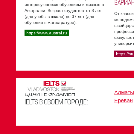
ВАРИА
интересующихся обучением и жизнью в
Австралии. Возраст студентов: от 8 лет
От класси
(для учебы в школе) до 37 лет (для
менеджме
обучения в магистратуре).
швейцарс
професси
https://www.austral.ru
факультет
университ
https://st
СДАЙТЕ ЭКЗАМЕН
Алматы
Ереван
IELTS В СВОЕМ ГОРОДЕ: