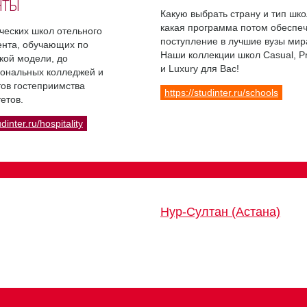
НТЫ
Какую выбрать страну и тип шко
какая программа потом обеспе
ческих школ отельного
поступление в лучшие вузы мир
нта, обучающих по
Наши коллекции школ Casual, 
кой модели, до
и Luxury для Вас!
ональных колледжей и
ов гостеприимства
https://studinter.ru/schools
етов.
udinter.ru/hospitality
Нур-Султан (Астана)