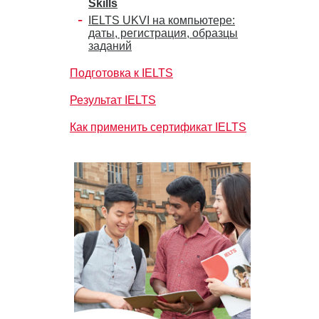
Skills
IELTS UKVI на компьютере:
даты, регистрация, образцы
заданий
Подготовка к IELTS
Результат IELTS
Как применить сертификат IELTS