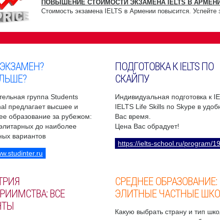
ПОВЫШЕНИЕ СТОИМОСТИ ЭКЗАМЕНА IELTS В АРМЕНИ
Стоимость экзамена IELTS в Армении повысится. Успейте 
 ЭКЗАМЕН?
ПОДГОТОВКА К IELTS ПО
ЛЬШЕ?
СКАЙПУ
ельная группа Students
Индивидуальная подготовка к I
onal предлагает высшее и
IELTS Life Skills по Skype в удо
ее образование за рубежом:
Вас время.
 элитарных до наиболее
Цена Вас обрадует!
ных вариантов
https://ielts-school.ru/program/1
ww.studinter.ru
ТРИЯ
СРЕДНЕЕ ОБРАЗОВАНИЕ:
РИИМСТВА: ВСЕ
ЭЛИТНЫЕ ЧАСТНЫЕ ШК
НТЫ
Какую выбрать страну и тип шко