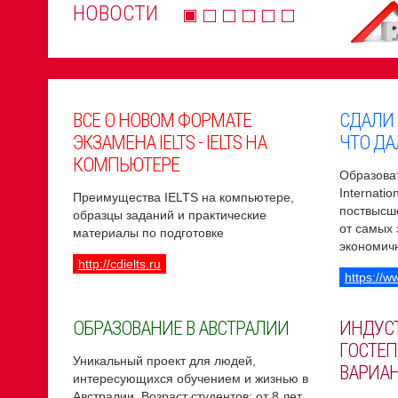
НОВОСТИ
ВСЕ О НОВОМ ФОРМАТЕ
СДАЛИ
ЭКЗАМЕНА IELTS - IELTS НА
ЧТО ДА
КОМПЬЮТЕРЕ
Образоват
Internati
Преимущества IELTS на компьютере,
поствысш
образцы заданий и практические
от самых
материалы по подготовке
экономич
http://cdielts.ru
https://w
ОБРАЗОВАНИЕ В АВСТРАЛИИ
ИНДУС
ГОСТЕП
Уникальный проект для людей,
ВАРИА
интересующихся обучением и жизнью в
Австралии. Возраст студентов: от 8 лет