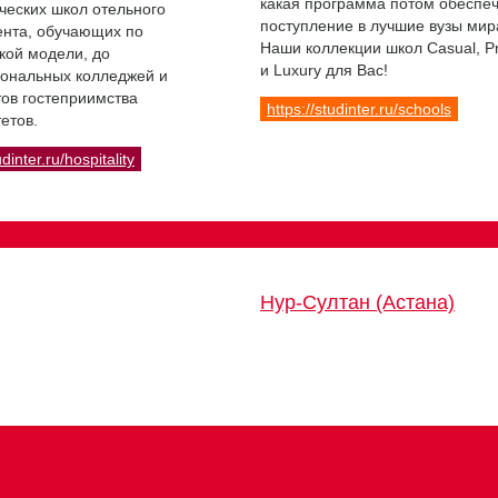
какая программа потом обеспе
ческих школ отельного
поступление в лучшие вузы мир
нта, обучающих по
Наши коллекции школ Casual, 
кой модели, до
и Luxury для Вас!
ональных колледжей и
ов гостеприимства
https://studinter.ru/schools
етов.
udinter.ru/hospitality
Нур-Султан (Астана)