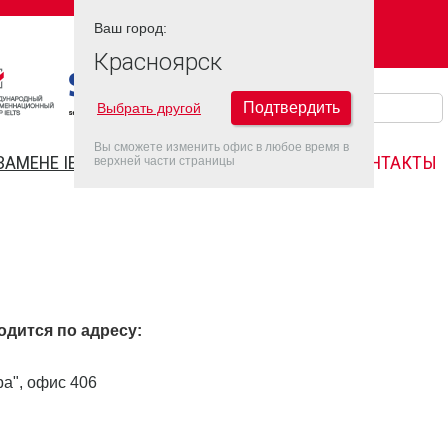
Ваш город:
Ваш город:
КРАСНОЯРСК
Красноярск
Подтвердить
Выбрать другой
Вы сможете изменить офис в любое время в
ЗАМЕНЕ IELTS
FAQ
ДАТЫ IELTS 2022
КОНТАКТЫ
верхней части страницы
ходится по адресу:
ра", офис 406