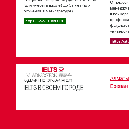
От класси
(для учебы в школе) до 37 лет (для
менеджме
обучения в магистратуре).
швейцарс
професси
https://www.austral.ru
факультет
университ
https://st
СДАЙТЕ ЭКЗАМЕН
Алматы
Ереван
IELTS В СВОЕМ ГОРОДЕ: