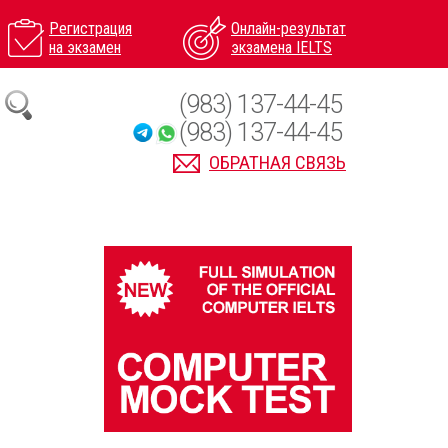
Регистрация
Онлайн-результат
на экзамен
экзамена IELTS
(983) 137-44-45
(983) 137-44-45
ОБРАТНАЯ СВЯЗЬ