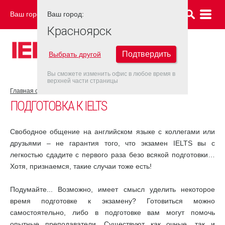
Ваш город:
Ваш город:
КРАСНОЯРСК
Красноярск
Подтвердить
Выбрать другой
Вы сможете изменить офис в любое время в
верхней части страницы
Главная страница
Об экзамене IELTS
Подготовка к IELTS
ПОДГОТОВКА К IELTS
Свободное общение на английском языке с коллегами или
друзьями – не гарантия того, что экзамен IELTS вы с
легкостью сдадите с первого раза безо всякой подготовки…
Хотя, признаемся, такие случаи тоже есть!
Подумайте... Возможно, имеет смысл уделить некоторое
время подготовке к экзамену? Готовиться можно
самостоятельно, либо в подготовке вам могут помочь
опытные преподаватели. Существуют как очные, так и