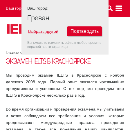
Ваш город:
Ваш город:
ЕРЕВАН
Ереван
Подтвердить
Выбрать другой
Вы сможете изменить офис в любое время в
верхней части страницы
Главная страница
Красноярск
ЭКЗАМЕН IELTS В КРАСНОЯРСКЕ
Мы проводим экзамен IELTS в Красноярске с ноября
далекого 2008 года. Первый опыт оказался чрезвычайно
продуктивным и успешным. С тех пор, мы проводим тест
IELTS в Красноярске несколько раз в год.
Во время организации и проведения экзамена мы учитываем
и четко соблюдаем все требования и условия, которые
предписывают международные правила проведения
экзамена, а также все пожелания наших кандидатов.