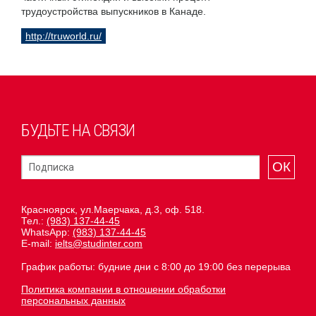
трудоустройства выпускников в Канаде.
http://truworld.ru/
БУДЬТЕ НА СВЯЗИ
ОК
Красноярск, ул.Маерчака, д.3, оф. 518.
Тел.:
(983) 137-44-45
WhatsApp:
(983) 137-44-45
E-mail:
ielts@studinter.com
График работы: будние дни с 8:00 до 19:00 без перерыва
Политика компании в отношении обработки
персональных данных