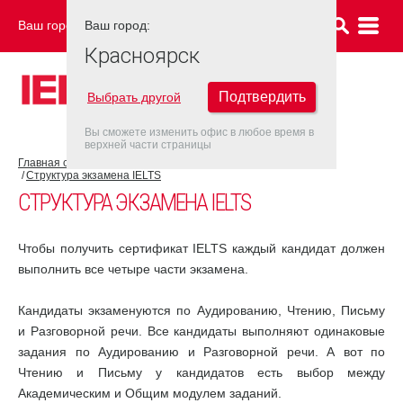
Ваш город:
Ваш город:
КРАСНОЯРСК
Красноярск
Подтвердить
Выбрать другой
Вы сможете изменить офис в любое время в
верхней части страницы
Главная страница
Об экзамене IELTS
Экзамен IELTS
Структура экзамена IELTS
СТРУКТУРА ЭКЗАМЕНА IELTS
Чтобы получить сертификат IELTS каждый кандидат должен
выполнить все четыре части экзамена.
Кандидаты экзаменуются по Аудированию, Чтению, Письму
и Разговорной речи. Все кандидаты выполняют одинаковые
задания по Аудированию и Разговорной речи. А вот по
Чтению и Письму у кандидатов есть выбор между
Академическим и Общим модулем заданий.