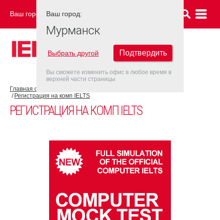
Ваш город:
Ваш город:
МУРМАНСК
Мурманск
Подтвердить
Выбрать другой
Вы сможете изменить офис в любое время в
верхней части страницы
Главная страница
Об экзамене IELTS
IELTS на компьютере
Регистрация на комп IELTS
РЕГИСТРАЦИЯ НА КОМП IELTS