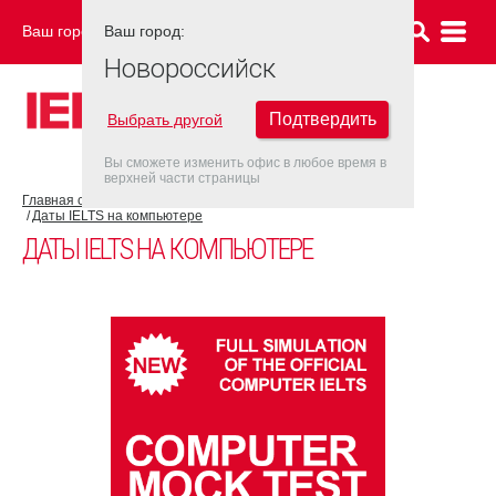
Ваш город:
Ваш город:
НОВОРОССИЙСК
Новороссийск
Подтвердить
Выбрать другой
Вы сможете изменить офис в любое время в
верхней части страницы
Главная страница
Об экзамене IELTS
IELTS на компьютере
Даты IELTS на компьютере
ДАТЫ IELTS НА КОМПЬЮТЕРЕ