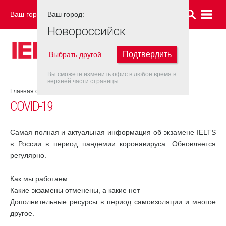
Ваш город:
Ваш город:
НОВОРОССИЙСК
Новороссийск
Подтвердить
Выбрать другой
Вы сможете изменить офис в любое время в
верхней части страницы
Главная страница
COVID-19
COVID-19
Самая полная и актуальная информация об экзамене IELTS
в России в период пандемии коронавируса. Обновляется
регулярно.
Как мы работаем
Какие экзамены отменены, а какие нет
Дополнительные ресурсы в период самоизоляции и многое
другое.