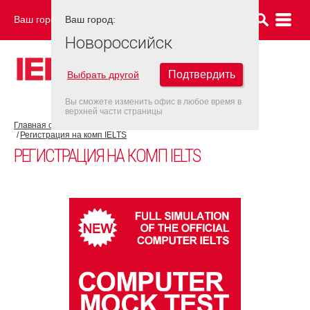
Ваш город:
Ваш город:
НОВОРОССИЙСК
Новороссийск
Подтвердить
Выбрать другой
Вы сможете изменить офис в любое время в
верхней части страницы
Главная страница
Об экзамене IELTS
IELTS на компьютере
Регистрация на комп IELTS
РЕГИСТРАЦИЯ НА КОМП IELTS