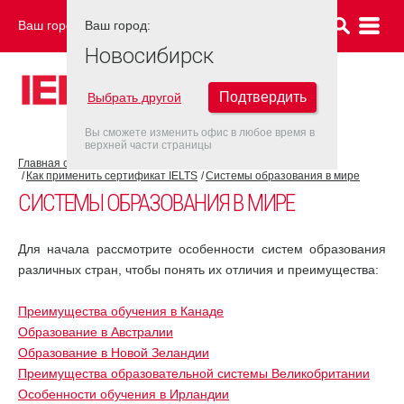
Ваш город:
Ваш город:
НОВОСИБИРСК
Новосибирск
Подтвердить
Выбрать другой
Вы сможете изменить офис в любое время в
верхней части страницы
Главная страница
Об экзамене IELTS
Как применить сертификат IELTS
Системы образования в мире
СИСТЕМЫ ОБРАЗОВАНИЯ В МИРЕ
Для начала рассмотрите особенности систем образования
различных стран, чтобы понять их отличия и преимущества:
Преимущества обучения в Канаде
Образование в Австралии
Образование в Новой Зеландии
Преимущества образовательной системы Великобритании
Особенности обучения в Ирландии