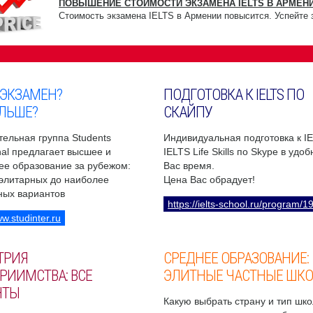
ПОВЫШЕНИЕ СТОИМОСТИ ЭКЗАМЕНА IELTS В АРМЕНИ
Стоимость экзамена IELTS в Армении повысится. Успейте 
 ЭКЗАМЕН?
ПОДГОТОВКА К IELTS ПО
ЛЬШЕ?
СКАЙПУ
ельная группа Students
Индивидуальная подготовка к I
onal предлагает высшее и
IELTS Life Skills по Skype в удо
ее образование за рубежом:
Вас время.
 элитарных до наиболее
Цена Вас обрадует!
ных вариантов
https://ielts-school.ru/program/1
ww.studinter.ru
ТРИЯ
СРЕДНЕЕ ОБРАЗОВАНИЕ:
РИИМСТВА: ВСЕ
ЭЛИТНЫЕ ЧАСТНЫЕ ШК
НТЫ
Какую выбрать страну и тип шко