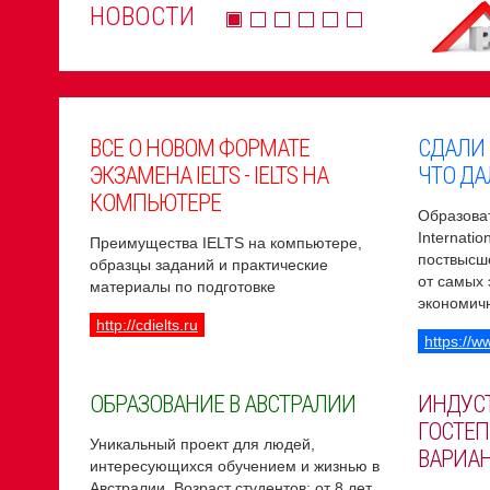
НОВОСТИ
ВСЕ О НОВОМ ФОРМАТЕ
СДАЛИ
ЭКЗАМЕНА IELTS - IELTS НА
ЧТО ДА
КОМПЬЮТЕРЕ
Образоват
Internati
Преимущества IELTS на компьютере,
поствысш
образцы заданий и практические
от самых
материалы по подготовке
экономич
http://cdielts.ru
https://w
ОБРАЗОВАНИЕ В АВСТРАЛИИ
ИНДУС
ГОСТЕП
Уникальный проект для людей,
ВАРИА
интересующихся обучением и жизнью в
Австралии. Возраст студентов: от 8 лет