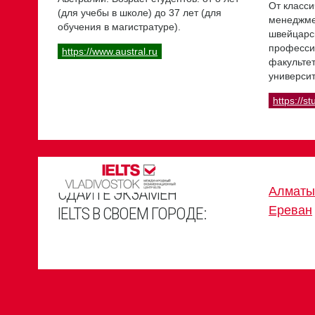
От класси
(для учебы в школе) до 37 лет (для
менеджме
обучения в магистратуре).
швейцарс
професси
https://www.austral.ru
факультет
университ
https://st
СДАЙТЕ ЭКЗАМЕН
Алматы
Ереван
IELTS В СВОЕМ ГОРОДЕ: