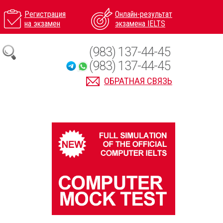
Регистрация
Онлайн-результат
на экзамен
экзамена IELTS
(983) 137-44-45
(983) 137-44-45
ОБРАТНАЯ СВЯЗЬ