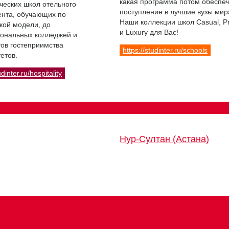
какая программа потом обеспе
ческих школ отельного
поступление в лучшие вузы мир
нта, обучающих по
Наши коллекции школ Casual, 
кой модели, до
и Luxury для Вас!
ональных колледжей и
ов гостеприимства
https://studinter.ru/schools
етов.
udinter.ru/hospitality
Нур-Султан (Астана)