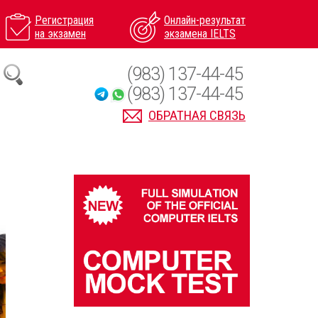
Регистрация
Онлайн-результат
на экзамен
экзамена IELTS
(983) 137-44-45
(983) 137-44-45
ОБРАТНАЯ СВЯЗЬ