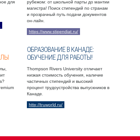
бное для
рубежом: от школьной парты до мантии
магистра! Поиск стипендий по странам
и прозрачный путь подачи документов
он-лайн.
9
https://www.stipendiat.ru/
ОБРАЗОВАНИЕ В КАНАДЕ:
ОЛЫ
ОБУЧЕНИЕ ДЛЯ РАБОТЫ!
лы,
Thompson Rivers University отличает
чит
низкая стоимость обучения, наличие
а?
частичных стипендий и высокий
Premium
процент трудоустройства выпускников в
Канаде.
http://truworld.ru/