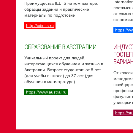
Internati
Преимущества IELTS на компьютере,
поствысш
образцы заданий и практические
от самых
материалы по подготовке
экономич
http://cdielts.ru
https://w
ОБРАЗОВАНИЕ В АВСТРАЛИИ
ИНДУС
ГОСТЕП
Уникальный проект для людей,
ВАРИА
интересующихся обучением и жизнью в
Австралии. Возраст студентов: от 8 лет
От класси
(для учебы в школе) до 37 лет (для
менеджме
обучения в магистратуре).
швейцарс
професси
https://www.austral.ru
факультет
университ
https://st