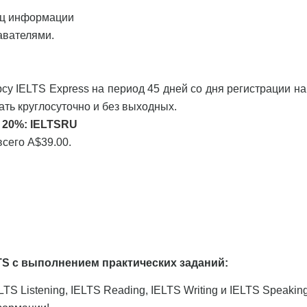
иц информации
авателями.
рсу IELTS Express на период 45 дней со дня регистрации на
ать круглосуточно и без выходных.
 20%:
IELTSRU
всего A$39.00.
TS с выполнением практических заданий:
S Listening, IELTS Reading, IELTS Writing и IELTS Speaking