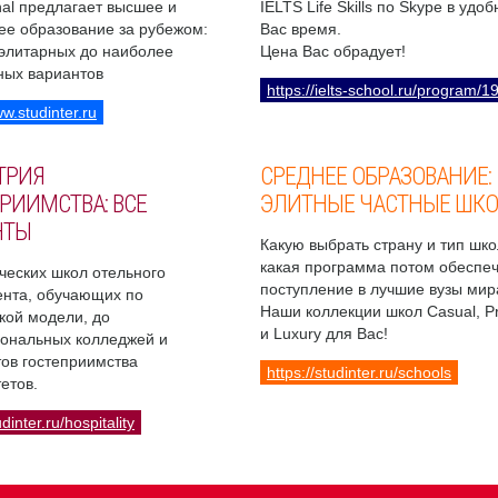
onal предлагает высшее и
IELTS Life Skills по Skype в удо
ее образование за рубежом:
Вас время.
 элитарных до наиболее
Цена Вас обрадует!
ных вариантов
https://ielts-school.ru/program/1
ww.studinter.ru
ТРИЯ
СРЕДНЕЕ ОБРАЗОВАНИЕ:
РИИМСТВА: ВСЕ
ЭЛИТНЫЕ ЧАСТНЫЕ ШК
НТЫ
Какую выбрать страну и тип шко
какая программа потом обеспе
ческих школ отельного
поступление в лучшие вузы мир
нта, обучающих по
Наши коллекции школ Casual, 
кой модели, до
и Luxury для Вас!
ональных колледжей и
ов гостеприимства
https://studinter.ru/schools
етов.
udinter.ru/hospitality