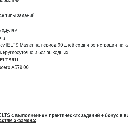
формации!
се типы заданий.
 модулям.
ng.
су IELTS Master на период 90 дней со дня регистрации на к
ь круглосуточно и без выходных.
IELTSRU
всего A$79.00.
IELTS с выполнением практических заданий + бонус в в
астям экзамена: