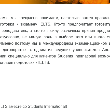
тами, мы прекрасно понимаем, насколько важен правил
отовки к экзамену IELTS. Кто-то предпочитает готовит
преподаватель, а кто-то в силу различных причин предпо
 Безусловно, не малую роль в выборе того или иного с
ь. Именно поэтому мы в Международном экзаменационном 
ели договориться с одним из ведущих университетов Авс
ении специально для клиентов Students International возм
онлайн подготовки к IELTS.
TS вместе со Students International!