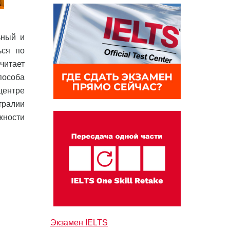
ьный и
ься по
читает
пособа
центре
тралии
ожности
Экзамен IELTS