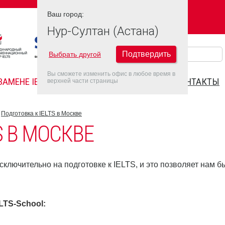
Ваш город:
Ваш город:
НУР-СУЛТАН (АСТАНА)
Нур-Султан (Астана)
Подтвердить
Выбрать другой
Вы сможете изменить офис в любое время в
ЗАМЕНЕ IELTS
FAQ
ДАТЫ IELTS 2026
КОНТАКТЫ
верхней части страницы
Подготовка к IELTS в Москве
S В МОСКВЕ
ключительно на подготовке к IELTS, и это позволяет нам б
ELTS-School
: