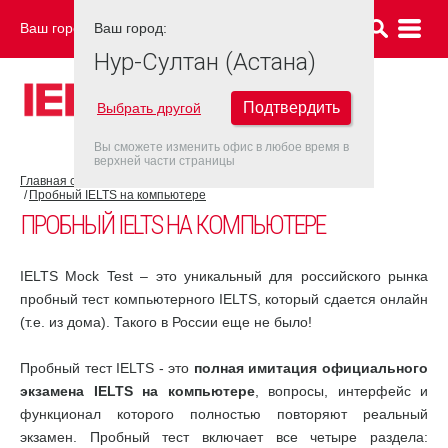
Ваш город:
Ваш город:
НУР-СУЛТАН (АСТАНА)
Нур-Султан (Астана)
Подтвердить
Выбрать другой
Вы сможете изменить офис в любое время в
верхней части страницы
Главная страница
Об экзамене IELTS
Подготовка к IELTS
Пробный IELTS на компьютере
ПРОБНЫЙ IELTS НА КОМПЬЮТЕРЕ
IELTS Mock Test – это уникальный для российского рынка
пробный тест компьютерного IELTS, который сдается онлайн
(т.е. из дома). Такого в России еще не было!
Пробный тест IELTS - это
полная имитация официального
экзамена IELTS на компьютере
, вопросы, интерфейс и
функционал которого полностью повторяют реальный
экзамен. Пробный тест включает все четыре раздела: