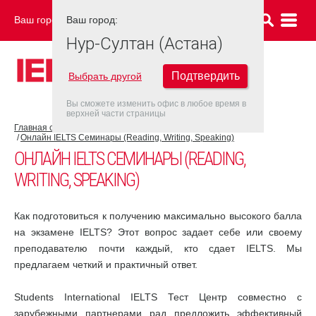
Ваш город:
Ваш город:
НУР-СУЛТАН (АСТАНА)
Нур-Султан (Астана)
Подтвердить
Выбрать другой
Вы сможете изменить офис в любое время в
верхней части страницы
Главная страница
Об экзамене IELTS
Подготовка к IELTS
Онлайн IELTS Семинары (Reading, Writing, Speaking)
ОНЛАЙН IELTS СЕМИНАРЫ (READING,
WRITING, SPEAKING)
Как подготовиться к получению максимально высокого балла
на экзамене IELTS? Этот вопрос задает себе или своему
преподавателю почти каждый, кто сдает IELTS. Мы
предлагаем четкий и практичный ответ.
Students International IELTS Тест Центр совместно с
зарубежными партнерами рад предложить эффективный