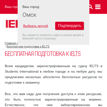
Ваш город:
Ваш город:
ОМСК
Омск
Подтвердить
Выбрать другой
Вы сможете изменить офис в любое время в
верхней части страницы
Главная страница
Об экзамене IELTS
Подготовка к IELTS
Бесплатная подготовка к IELTS
БЕСПЛАТНАЯ ПОДГОТОВКА К IELTS
Всем кандидатам, зарегистрированным на сдачу IELTS в
Students International в любом городе и на любую дату, мы
предлагаем несколько абсолютно бесплатных ресурсов по
подготовке к экзамену.
Все, что вам надо для получения доступа к этим ресурсам,
это быть полностью зарегистрированным на экзамен.
Естественно, что чем заблаговременнее вы