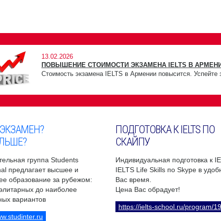
13.02.2026
ПОВЫШЕНИЕ СТОИМОСТИ ЭКЗАМЕНА IELTS В АРМЕНИ
Стоимость экзамена IELTS в Армении повысится. Успейте 
 ЭКЗАМЕН?
ПОДГОТОВКА К IELTS ПО
ЛЬШЕ?
СКАЙПУ
ельная группа Students
Индивидуальная подготовка к I
onal предлагает высшее и
IELTS Life Skills по Skype в удо
ее образование за рубежом:
Вас время.
 элитарных до наиболее
Цена Вас обрадует!
ных вариантов
https://ielts-school.ru/program/1
ww.studinter.ru