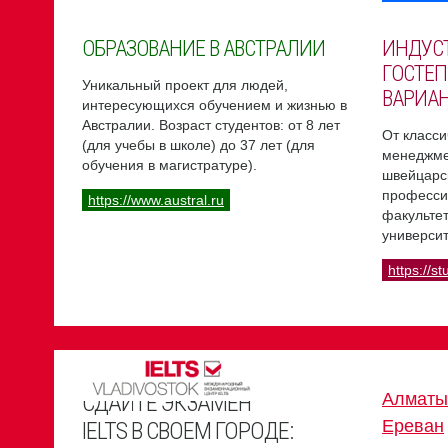
ОБРАЗОВАНИЕ В АВСТРАЛИИ
ИНДУС
ГОСТЕП
Уникальный проект для людей,
ВАРИА
интересующихся обучением и жизнью в
Австралии. Возраст студентов: от 8 лет
От класси
(для учебы в школе) до 37 лет (для
менеджме
обучения в магистратуре).
швейцарс
професси
https://www.austral.ru
факультет
университ
https://st
СДАЙТЕ ЭКЗАМЕН
Алматы
Ереван
IELTS В СВОЕМ ГОРОДЕ: