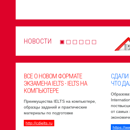
НОВОСТИ
ВСЕ О НОВОМ ФОРМАТЕ
СДАЛИ
ЭКЗАМЕНА IELTS - IELTS НА
ЧТО ДА
КОМПЬЮТЕРЕ
Образоват
Internati
Преимущества IELTS на компьютере,
поствысш
образцы заданий и практические
от самых
материалы по подготовке
экономич
http://cdielts.ru
https://w