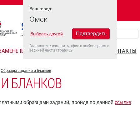
Ваш город:
Ваш город:
ОМСК
Омск
Подтвердить
Выбрать другой
Вы сможете изменить офис в любое время в
ЗАМЕНЕ IELTS
FAQ
ДАТЫ IELTS 2022
КОНТАКТЫ
верхней части страницы
Образцы заданий и бланков
 И БЛАНКОВ
платными образцами заданий, пройдя по данной
ссылке
: