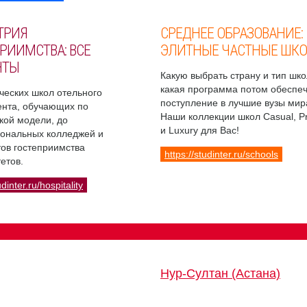
ТРИЯ
СРЕДНЕЕ ОБРАЗОВАНИЕ:
РИИМСТВА: ВСЕ
ЭЛИТНЫЕ ЧАСТНЫЕ ШК
НТЫ
Какую выбрать страну и тип шко
какая программа потом обеспе
ческих школ отельного
поступление в лучшие вузы мир
нта, обучающих по
Наши коллекции школ Casual, 
кой модели, до
и Luxury для Вас!
ональных колледжей и
ов гостеприимства
https://studinter.ru/schools
етов.
udinter.ru/hospitality
Нур-Султан (Астана)