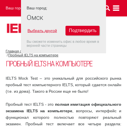
Ваш город:
Ваш город:
ОМСК
Омск
Подтвердить
Выбрать другой
Вы сможете изменить офис в любое время в
верхней части страницы
Главная страница
Об экзамене IELTS
Подготовка к IELTS
Пробный IELTS на компьютере
ПРОБНЫЙ IELTS НА КОМПЬЮТЕРЕ
IELTS Mock Test – это уникальный для российского рынка
пробный тест компьютерного IELTS, который сдается онлайн
(т.е. из дома). Такого в России еще не было!
Пробный тест IELTS - это
полная имитация официального
экзамена IELTS на компьютере
, вопросы, интерфейс и
функционал которого полностью повторяют реальный
экзамен. Пробный тест включает все четыре раздела: