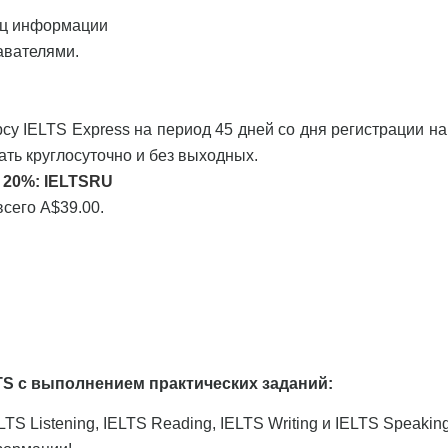
иц информации
авателями.
рсу IELTS Express на период 45 дней со дня регистрации на
ать круглосуточно и без выходных.
 20%:
IELTSRU
всего A$39.00.
TS с выполнением практических заданий:
S Listening, IELTS Reading, IELTS Writing и IELTS Speaking