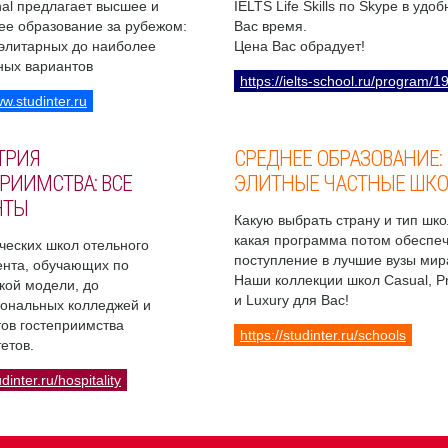
onal предлагает высшее и
IELTS Life Skills по Skype в удо
ее образование за рубежом:
Вас время.
 элитарных до наиболее
Цена Вас обрадует!
ных вариантов
https://ielts-school.ru/program/1
ww.studinter.ru
ТРИЯ
СРЕДНЕЕ ОБРАЗОВАНИЕ:
РИИМСТВА: ВСЕ
ЭЛИТНЫЕ ЧАСТНЫЕ ШК
НТЫ
Какую выбрать страну и тип шко
какая программа потом обеспе
ческих школ отельного
поступление в лучшие вузы мир
нта, обучающих по
Наши коллекции школ Casual, 
кой модели, до
и Luxury для Вас!
ональных колледжей и
ов гостеприимства
https://studinter.ru/schools
етов.
udinter.ru/hospitality