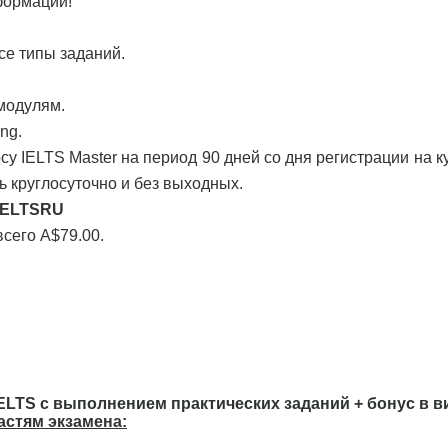
формации!
се типы заданий.
 модулям.
ng.
су IELTS Master на период 90 дней со дня регистрации на к
ь круглосуточно и без выходных.
IELTSRU
всего A$79.00.
IELTS с выполнением практических заданий + бонус в в
астям экзамена: