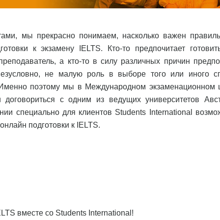
тами, мы прекрасно понимаем, насколько важен правил
отовки к экзамену IELTS. Кто-то предпочитает готовит
преподаватель, а кто-то в силу различных причин предпо
 Безусловно, не малую роль в выборе того или иного с
ь. Именно поэтому мы в Международном экзаменационном 
ели договориться с одним из ведущих университетов Авс
ении специально для клиентов Students International возм
онлайн подготовки к IELTS.
TS вместе со Students International!