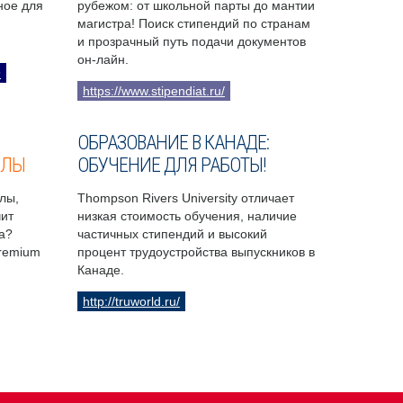
бное для
рубежом: от школьной парты до мантии
магистра! Поиск стипендий по странам
и прозрачный путь подачи документов
он-лайн.
9
https://www.stipendiat.ru/
ОБРАЗОВАНИЕ В КАНАДЕ:
ОЛЫ
ОБУЧЕНИЕ ДЛЯ РАБОТЫ!
лы,
Thompson Rivers University отличает
чит
низкая стоимость обучения, наличие
а?
частичных стипендий и высокий
Premium
процент трудоустройства выпускников в
Канаде.
http://truworld.ru/