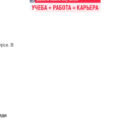
урсе. В
иде