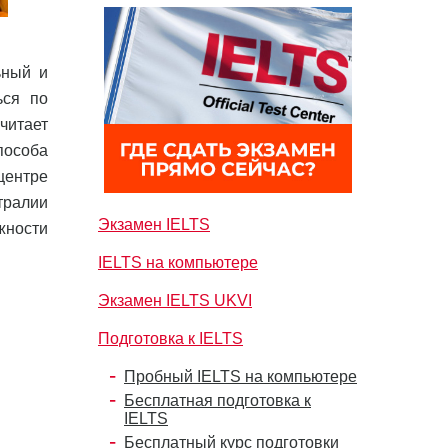
ьный и
ься по
читает
пособа
центре
тралии
Экзамен IELTS
ожности
IELTS на компьютере
Экзамен IELTS UKVI
Подготовка к IELTS
Пробный IELTS на компьютере
Бесплатная подготовка к
IELTS
Бесплатный курс подготовки