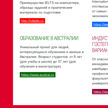
Internati
Преимущества IELTS на компьютере,
поствысш
образцы заданий и практические
от самых
материалы по подготовке
экономич
http://cdielts.ru
https://w
ОБРАЗОВАНИЕ В АВСТРАЛИИ
ИНДУС
ГОСТЕП
Уникальный проект для людей,
ВАРИА
интересующихся обучением и жизнью в
Австралии. Возраст студентов: от 8 лет
От класси
(для учебы в школе) до 37 лет (для
менеджме
обучения в магистратуре).
швейцарс
професси
https://www.austral.ru
факультет
университ
https://st