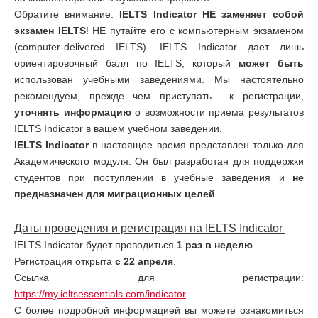
Обратите внимание:
IELTS
Indicator
НЕ заменяет собой
экзамен
IELTS
! НЕ путайте его с компьютерным экзаменом
(computer-delivered IELTS). IELTS Indicator дает лишь
ориентировочный балл по IELTS, который
может быть
использован учебными заведениями. Мы настоятельно
рекомендуем, прежде чем приступать к регистрации,
уточнять информацию
о возможности приема результатов
IELTS Indicator в вашем учебном заведении.
IELTS
Indicator
в настоящее время представлен только для
Академического модуля. Он был разработан для поддержки
студентов при поступлении в учебные заведения и
не
предназначен для миграционных целей
.
Даты проведения и регистрация на
IELTS
Indicator
IELTS Indicator будет проводиться
1 раз в неделю
.
Регистрация открыта
с 22 апреля
.
Ссылка для регистрации:
https://my.ieltsessentials.com/indicator
С более подробной информацией вы можете ознакомиться