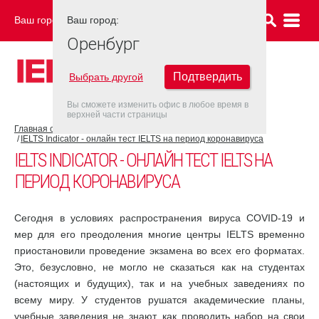
Ваш город:
Ваш город:
ОРЕНБУРГ
Оренбург
Подтвердить
Выбрать другой
Вы сможете изменить офис в любое время в
верхней части страницы
Главная страница
COVID-19
IELTS Indicator - онлайн тест IELTS на период коронавируса
IELTS INDICATOR - ОНЛАЙН ТЕСТ IELTS НА
ПЕРИОД КОРОНАВИРУСА
Сегодня в условиях распространения вируса COVID-19 и
мер для его преодоления многие центры IELTS временно
приостановили проведение экзамена во всех его форматах.
Это, безусловно, не могло не сказаться как на студентах
(настоящих и будущих), так и на учебных заведениях по
всему миру. У студентов рушатся академические планы,
учебные заведения не знают, как проводить набор на свои