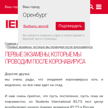
Ваш город:
Ваш город:
ОРЕНБУРГ
Оренбург
Подтвердить
Выбрать другой
Вы сможете изменить офис в любое время в
верхней части страницы
Главная страница
COVID-19
Первые экзамены, которые мы проводим после коронавируса
ПЕРВЫЕ ЭКЗАМЕНЫ, КОТОРЫЕ МЫ
ПРОВОДИМ ПОСЛЕ КОРОНАВИРУСА
Дорогие друзья,
мы очень рады, что эпидемия коронавируса хоть и
медленно, но все-таки идет на спад.
И нам очень приятно, что пусть постепенно, пусть пока не
повсеместно, но Students International IELTS тест центр
возобновляет начало приема экзаменов IELTS в России.