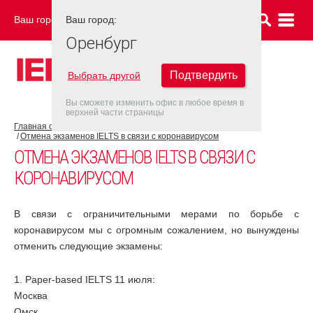
Ваш город:
Ваш город:
ОРЕНБУРГ
Оренбург
Подтвердить
Выбрать другой
Вы сможете изменить офис в любое время в
верхней части страницы
Главная страница
COVID-19
Отмена экзаменов IELTS в связи с коронавирусом
ОТМЕНА ЭКЗАМЕНОВ IELTS В СВЯЗИ С
КОРОНАВИРУСОМ
В связи с ограничительными мерами по борьбе с
коронавирусом мы с огромным сожалением, но вынуждены
отменить следующие экзамены:
1. Paper-based IELTS 11 июля:
Москва
Омск