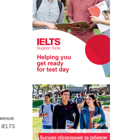
жения.
 IELTS