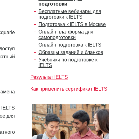
подготовки
Бесплатные вебинары для
подготовки к IELTS
Подготовка к IELTS в Москве
Онлайн платформа для
cquarie
самоподготовки
Онлайн подготовка к IELTS
 доступ
Образцы заданий и бланков
латный
Учебники по подготовке к
IELTS
Результат IELTS
Как применить сертификат IELTS
замена
 IELTS
ое для
атного