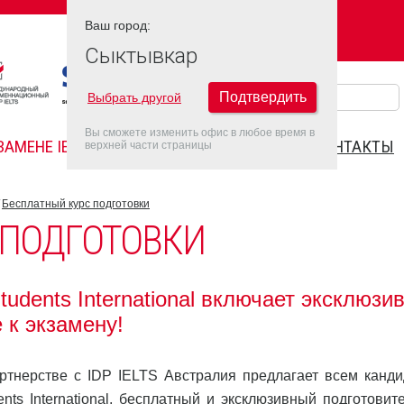
Ваш город:
Ваш город:
СЫКТЫВКАР
Сыктывкар
Подтвердить
Выбрать другой
Вы сможете изменить офис в любое время в
ЗАМЕНЕ IELTS
FAQ
ДАТЫ IELTS 2022
КОНТАКТЫ
верхней части страницы
Бесплатный курс подготовки
 ПОДГОТОВКИ
udents International включает эксклюзи
 к экзамену!
партнерстве с IDP IELTS Австралия предлагает всем канди
nts International, бесплатный и эксклюзивный подготовит