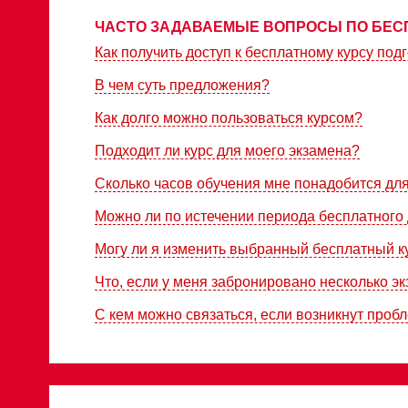
ЧАСТО ЗАДАВАЕМЫЕ ВОПРОСЫ ПО БЕС
Как получить доступ к бесплатному курсу подг
В чем суть предложения?
Как долго можно пользоваться курсом?
Подходит ли курс для моего экзамена?
Сколько часов обучения мне понадобится дл
Можно ли по истечении периода бесплатного 
Могу ли я изменить выбранный бесплатный к
Что, если у меня забронировано несколько э
С кем можно связаться, если возникнут проб