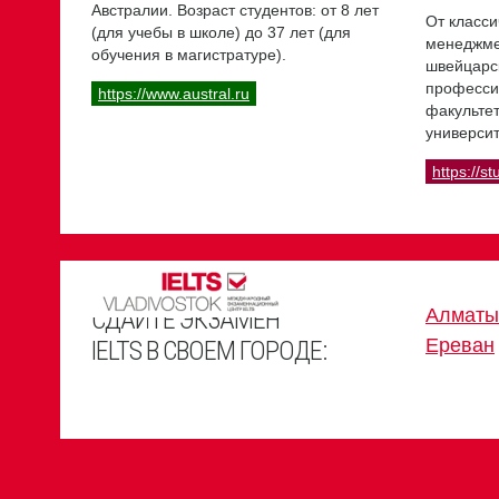
Австралии. Возраст студентов: от 8 лет
От класси
(для учебы в школе) до 37 лет (для
менеджме
обучения в магистратуре).
швейцарс
професси
https://www.austral.ru
факультет
университ
https://st
СДАЙТЕ ЭКЗАМЕН
Алматы
Ереван
IELTS В СВОЕМ ГОРОДЕ: