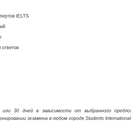
спертов IELTS
ний
е
и ответов
 или 30 дней в зависимости от выбранного предло
ировании экзамена в любом городе Students International