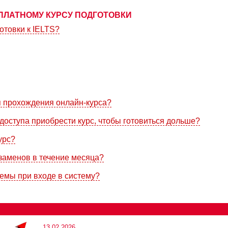
ПЛАТНОМУ КУРСУ ПОДГОТОВКИ
отовки к IELTS?
я прохождения онлайн-курса?
доступа приобрести курс, чтобы готовиться дольше?
урс?
кзаменов в течение месяца?
лемы при входе в систему?
13.02.2026