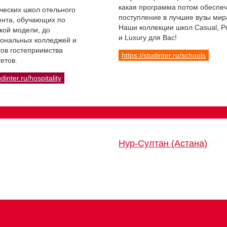
какая программа потом обеспе
ческих школ отельного
поступление в лучшие вузы мир
нта, обучающих по
Наши коллекции школ Casual, 
кой модели, до
и Luxury для Вас!
ональных колледжей и
ов гостеприимства
https://studinter.ru/schools
етов.
udinter.ru/hospitality
Нур-Султан (Астана)