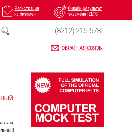
Регистрация
Онлайн-результат
на экзамен
экзамена IELTS
(8212) 215-578
ОБРАТНАЯ СВЯЗЬ
вный
датам,
ельный