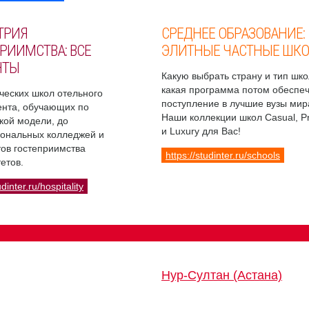
ТРИЯ
СРЕДНЕЕ ОБРАЗОВАНИЕ:
РИИМСТВА: ВСЕ
ЭЛИТНЫЕ ЧАСТНЫЕ ШК
НТЫ
Какую выбрать страну и тип шко
какая программа потом обеспе
ческих школ отельного
поступление в лучшие вузы мир
нта, обучающих по
Наши коллекции школ Casual, 
кой модели, до
и Luxury для Вас!
ональных колледжей и
ов гостеприимства
https://studinter.ru/schools
етов.
udinter.ru/hospitality
Нур-Султан (Астана)