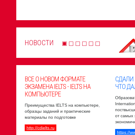
НОВОСТИ
ВСЕ О НОВОМ ФОРМАТЕ
СДАЛИ
ЭКЗАМЕНА IELTS - IELTS НА
ЧТО ДА
КОМПЬЮТЕРЕ
Образоват
Internati
Преимущества IELTS на компьютере,
поствысш
образцы заданий и практические
от самых
материалы по подготовке
экономич
http://cdielts.ru
https://w