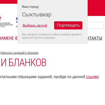
Ваш город:
Ваш город:
СЫКТЫВКАР
Сыктывкар
Подтвердить
Выбрать другой
Вы сможете изменить офис в любое время в
ЗАМЕНЕ IELTS
FAQ
ДАТЫ IELTS 2022
КОНТАКТЫ
верхней части страницы
Образцы заданий и бланков
 И БЛАНКОВ
платными образцами заданий, пройдя по данной
ссылке
: