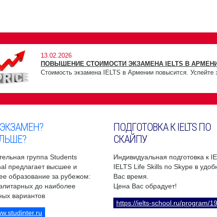
13.02.2026
ПОВЫШЕНИЕ СТОИМОСТИ ЭКЗАМЕНА IELTS В АРМЕНИ
Стоимость экзамена IELTS в Армении повысится. Успейте 
 ЭКЗАМЕН?
ПОДГОТОВКА К IELTS ПО
ЛЬШЕ?
СКАЙПУ
ельная группа Students
Индивидуальная подготовка к I
onal предлагает высшее и
IELTS Life Skills по Skype в удо
ее образование за рубежом:
Вас время.
 элитарных до наиболее
Цена Вас обрадует!
ных вариантов
https://ielts-school.ru/program/1
ww.studinter.ru