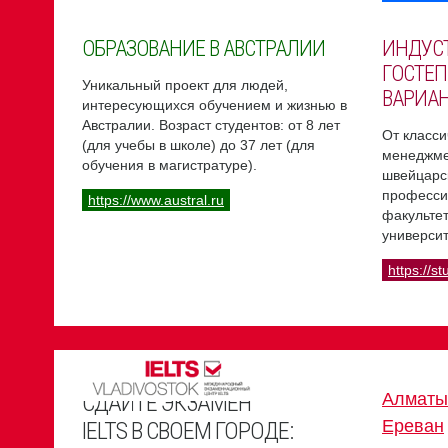
ОБРАЗОВАНИЕ В АВСТРАЛИИ
ИНДУС
ГОСТЕП
Уникальный проект для людей,
ВАРИА
интересующихся обучением и жизнью в
Австралии. Возраст студентов: от 8 лет
От класси
(для учебы в школе) до 37 лет (для
менеджме
обучения в магистратуре).
швейцарс
професси
https://www.austral.ru
факультет
университ
https://st
СДАЙТЕ ЭКЗАМЕН
Алматы
Ереван
IELTS В СВОЕМ ГОРОДЕ: