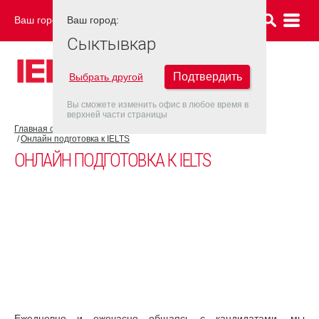
Ваш город:
Ваш город:
СЫКТЫВКАР
Сыктывкар
Подтвердить
Выбрать другой
Вы сможете изменить офис в любое время в
верхней части страницы
Главная страница
Об экзамене IELTS
Подготовка к IELTS
Онлайн подготовка к IELTS
ОНЛАЙН ПОДГОТОВКА К IELTS
Ежедневно и ежечасно общаясь с кандидатами, мы