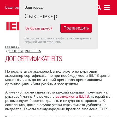
Ваш город:
Ваш город:
СЫКТЫВКАР
Сыктывкар
Подтвердить
Выбрать другой
Вы сможете изменить офис в любое время в
верхней части страницы
Главная страница
Об экзамене IELTS
Результат IELTS
Доп сертификат IELTS
ДОП СЕРТИФИКАТ IELTS
По результатам экзамена Вы получаете на руки один
экземпляр сертификата, но при необходимости IELTS центр
может выслать до пяти копий оригинала принимающим
организациям и/или учебным заведениям.
А именно: после сдачи теста каждый кандидат получает на
руки свой личный экземпляр
сертификата IELTS
, который мы
рекомендуем бережно хранить и никуда не отправлять. К
сожалению, даже в случае утери сертификата дубликат не
выдается. Таковы международные правила экзамена IELTS.