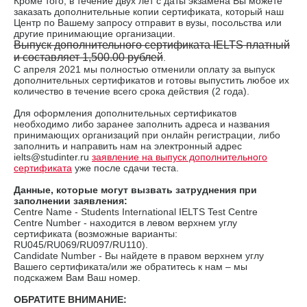
Кроме того, в течение двух лет с даты экзамена Вы можете
заказать дополнительные копии сертификата, который наш
Центр по Вашему запросу отправит в вузы, посольства или
другие принимающие организации.
Выпуск дополнительного сертификата IELTS платный
и составляет 1,500.00 рублей
.
С апреля 2021 мы полностью отменили оплату за выпуск
дополнительных сертификатов и готовы выпустить любое их
количество в течение всего срока действия (2 года).
Для оформления дополнительных сертификатов
необходимо либо заранее заполнить адреса и названия
принимающих организаций при онлайн регистрации, либо
заполнить и направить нам на электронный адрес
ielts@studinter.ru
заявление на выпуск дополнительного
сертификата
уже после сдачи теста.
Данные, которые могут вызвать затруднения при
заполнении заявления:
Сentre Name - Students International IELTS Test Centre
Centre Number - находится в левом верхнем углу
сертификата (возможные варианты:
RU045/RU069/RU097/RU110).
Candidate Number - Вы найдете в правом верхнем углу
Вашего сертификата/или же обратитесь к нам – мы
подскажем Вам Ваш номер.
ОБРАТИТЕ ВНИМАНИЕ: