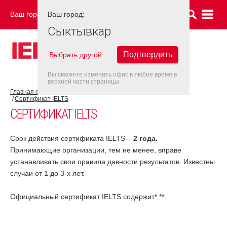
Ваш город:
Ваш город:
СЫКТЫВКАР
Сыктывкар
Подтвердить
Выбрать другой
Вы сможете изменить офис в любое время в
верхней части страницы
Главная страница
Об экзамене IELTS
Результат IELTS
Сертификат IELTS
СЕРТИФИКАТ IELTS
Срок действия сертификата IELTS –
2 года.
Принимающие организации, тем не менее, вправе
устанавливать свои правила давности результатов. Известны
случаи от 1 до 3-х лет.
Официальный сертификат IELTS содержит* **: