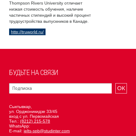
Thompson Rivers University отличает
низкая стоимость обучения, наличие
частичных стипендий и высокий процент
трудоустройства выпускников в Канаде.
http://truworld.ru/
БУДЬТЕ НА СВЯЗИ
ОК
Сыктывкар,
ул. Орджоникидзе 33/45
вход с ул. Первомайская
Тел.:
(8212) 215-578
WhatsApp:
E-mail:
ielts-spb@studinter.com