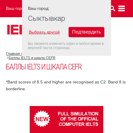
Ваш город:
Ваш город:
СЫКТЫВКАР
Сыктывкар
Подтвердить
Выбрать другой
Вы сможете изменить офис в любое время в
верхней части страницы
Главная страница
Об экзамене IELTS
Результат IELTS
Баллы IELTS и шкала CEFR
БАЛЛЫ IELTS И ШКАЛА CEFR
*Band scores of 8.5 and higher are recognised as C2. Band 8 is
borderline.