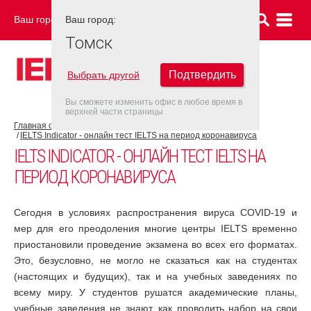
Ваш город:
Ваш город:
ТОМСК
Томск
Подтвердить
Выбрать другой
Вы сможете изменить офис в любое время в
верхней части страницы
Главная страница
COVID-19
IELTS Indicator - онлайн тест IELTS на период коронавируса
IELTS INDICATOR - ОНЛАЙН ТЕСТ IELTS НА
ПЕРИОД КОРОНАВИРУСА
Сегодня в условиях распространения вируса COVID-19 и
мер для его преодоления многие центры IELTS временно
приостановили проведение экзамена во всех его форматах.
Это, безусловно, не могло не сказаться как на студентах
(настоящих и будущих), так и на учебных заведениях по
всему миру. У студентов рушатся академические планы,
учебные заведения не знают, как проводить набор на свои