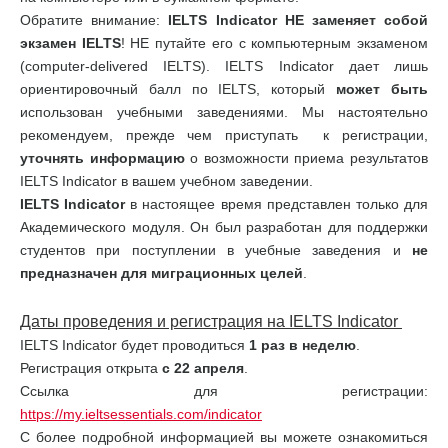
Обратите внимание:
IELTS
Indicator
НЕ заменяет собой
экзамен
IELTS
! НЕ путайте его с компьютерным экзаменом
(computer-delivered IELTS). IELTS Indicator дает лишь
ориентировочный балл по IELTS, который
может быть
использован учебными заведениями. Мы настоятельно
рекомендуем, прежде чем приступать к регистрации,
уточнять информацию
о возможности приема результатов
IELTS Indicator в вашем учебном заведении.
IELTS
Indicator
в настоящее время представлен только для
Академического модуля. Он был разработан для поддержки
студентов при поступлении в учебные заведения и
не
предназначен для миграционных целей
.
Даты проведения и регистрация на
IELTS
Indicator
IELTS Indicator будет проводиться
1 раз в неделю
.
Регистрация открыта
с 22 апреля
.
Ссылка для регистрации:
https://my.ieltsessentials.com/indicator
С более подробной информацией вы можете ознакомиться